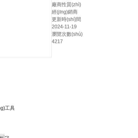
廠商性質(zhì)
經(jīng)銷商
更新時(shí)間
2024-11-19
瀏覽次數(shù)
4217
ng)工具
？