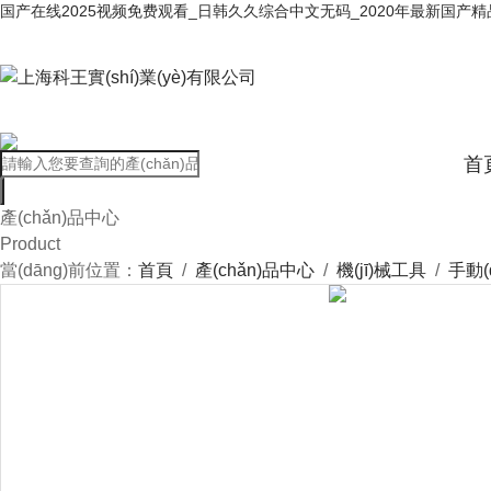
国产在线2025视频免费观看_日韩久久综合中文无码_2020年最新国产
首
產(chǎn)品中心
Product
當(dāng)前位置：
首頁
/
產(chǎn)品中心
/
機(jī)械工具
/
手動(