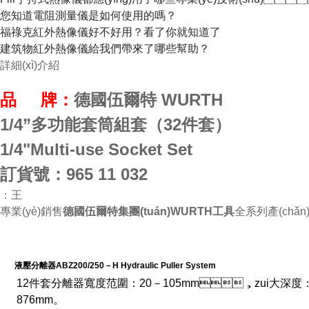
您知道電阻測量儀是如何使用的嗎？
福祿克紅外熱像儀好不好用？看了你就知道了
建筑物紅外熱像儀給我們帶來了哪些幫助？
詳細(xì)介紹
品 牌：
德國伍爾特 WURTH
1/4”多功能套筒組套（32件套）
1/4"Multi-use Socket Set
訂貨號：965 11 032
：王
專業(yè)銷售
德國伍爾特集團(tuán)WURTH工具
全系列產(chǎn)品
液壓分離器ABZ200/250－H Hydraulic Puller System
12件套分離器寬度范圍：20－105mm，zui大深度
876mm。