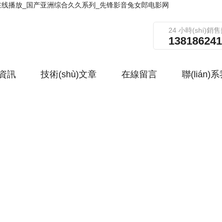
出在线播放_国产亚洲综合久久系列_先锋影音兔女郎电影网
24 小時(shí)銷
138186241
資訊
技術(shù)文章
在線留言
聯(lián)