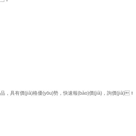
，具有價(jià)格優(yōu)勢，快速報(bào)價(jià)，詢價(jià)！
：