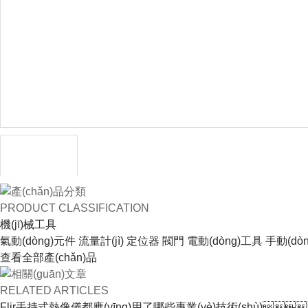
產(chǎn)品分類
PRODUCT CLASSIFICATION
機(jī)械工具
氣動(dòng)元件
流量計(jì)
定位器
閥門
電動(dòng)工具
手動(dò
查看全部產(chǎn)品
相關(guān)文章
RELATED ARTICLES
Flir手持式熱像儀都應(yīng)用了哪些專業(yè)技術(shù)