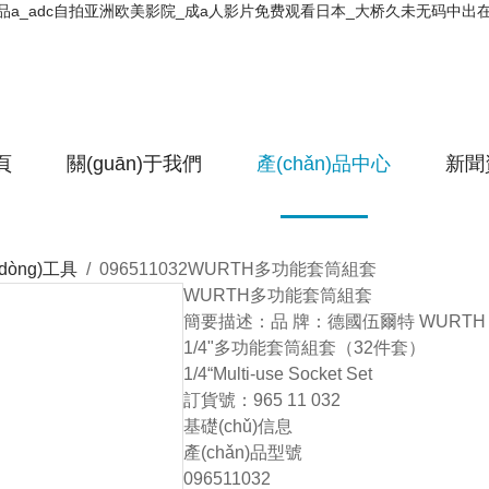
精品a_adc自拍亚洲欧美影院_成a人影片免费观看日本_大桥久未无码中
頁
關(guān)于我們
產(chǎn)品中心
新聞
dòng)工具
/ 096511032WURTH多功能套筒組套
WURTH多功能套筒組套
簡要描述：
品 牌：德國伍爾特 WURTH
1/4"多功能套筒組套（32件套）
1/4“Multi-use Socket Set
訂貨號：965 11 032
基礎(chǔ)信息
產(chǎn)品型號
096511032